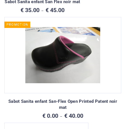
Sabot Sanita enfant San Flex noir mat
Plage
€
35.00
€
45.00
–
de
prix :
€ 35.00
PROMOTION
à
€ 45.00
Sabot Sanita enfant San-Flex Open Printed Patent noir
mat
Plage
€
0.00
€
40.00
–
de
prix :