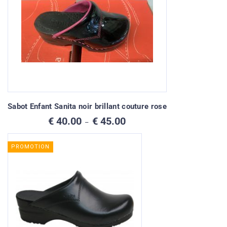
Sabot Enfant Sanita noir brillant couture rose
Plage
€
40.00
€
45.00
–
de
prix :
€ 40.00
PROMOTION
à
€ 45.00