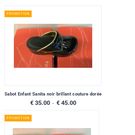
PROMOTION
Sabot Enfant Sanita noir brillant couture dorée
Plage
€
35.00
€
45.00
–
de
prix :
€ 35.00
PROMOTION
à
€ 45.00