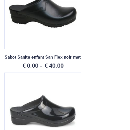
Sabot Sanita enfant San Flex noir mat
Plage
€
0.00
€
40.00
–
de
prix :
€ 0.00
à
€ 40.00