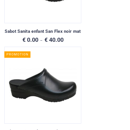
Sabot Sanita enfant San Flex noir mat
Plage
€
0.00
€
40.00
–
de
prix :
€ 0.00
PROMOTION
à
€ 40.00