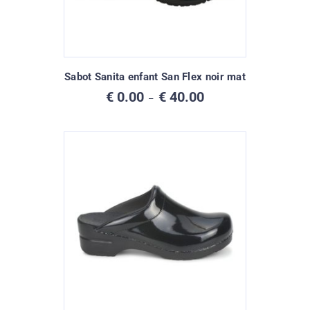
Sabot Sanita enfant San Flex noir mat
Plage
€
0.00
€
40.00
–
de
prix :
€ 0.00
à
€ 40.00