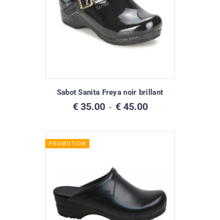
Sabot Sanita Freya noir brillant
Plage
€
35.00
€
45.00
–
de
prix :
€ 35.00
à
PROMOTION
€ 45.00