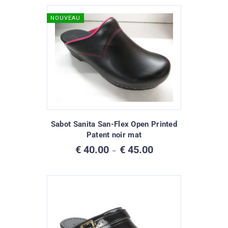
NOUVEAU
Sabot Sanita San-Flex Open Printed
Patent noir mat
Plage
€
40.00
€
45.00
–
de
prix :
€ 40.00
à
€ 45.00