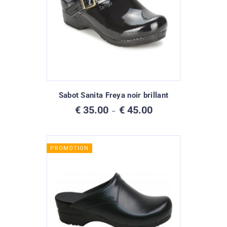
Sabot Sanita Freya noir brillant
Plage
€
35.00
€
45.00
–
de
prix :
€ 35.00
à
PROMOTION
€ 45.00