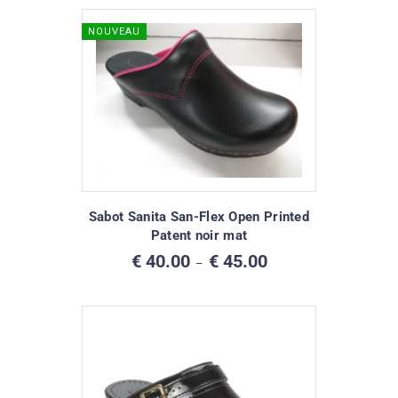
NOUVEAU
Sabot Sanita San-Flex Open Printed
Patent noir mat
Plage
€
40.00
€
45.00
–
de
prix :
€ 40.00
à
€ 45.00