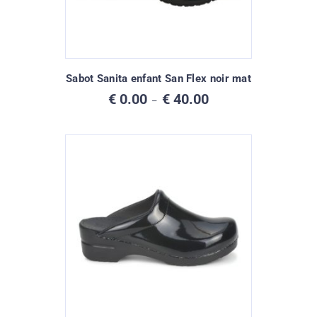
Sabot Sanita enfant San Flex noir mat
Plage
€
0.00
€
40.00
–
de
prix :
€ 0.00
à
€ 40.00